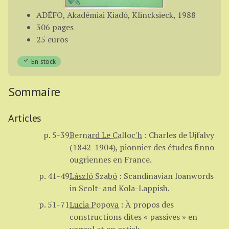
ADÉFO, Akadémiai Kiadó, Klincksieck, 1988
306 pages
25 euros
En stock
Sommaire
Articles
p. 5-39
Bernard Le Calloc'h
:
Charles de Ujfalvy
(1842-1904), pionnier des études finno-
ougriennes en France.
p. 41-49
László Szabó
:
Scandinavian loanwords
in Scolt- and Kola-Lappish.
p. 51-71
Lucia Popova
:
À propos des
constructions dites « passives » en