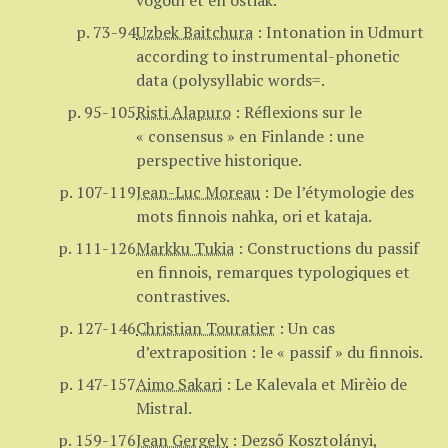
vogoul et en ostiak.
p. 73-94
Uzbek Baitchura
:
Intonation in Udmurt
according to instrumental-phonetic
data (polysyllabic words=.
p. 95-105
Risti Alapuro
:
Réflexions sur le
« consensus » en Finlande : une
perspective historique.
p. 107-119
Jean-Luc Moreau
:
De l’étymologie des
mots finnois nahka, ori et kataja.
p. 111-126
Markku Tukia
:
Constructions du passif
en finnois, remarques typologiques et
contrastives.
p. 127-146
Christian Touratier
:
Un cas
d’extraposition : le « passif » du finnois.
p. 147-157
Aimo Sakari
:
Le Kalevala et Mirèio de
Mistral.
p. 159-176
Jean Gergely
:
Dezső Kosztolányi,