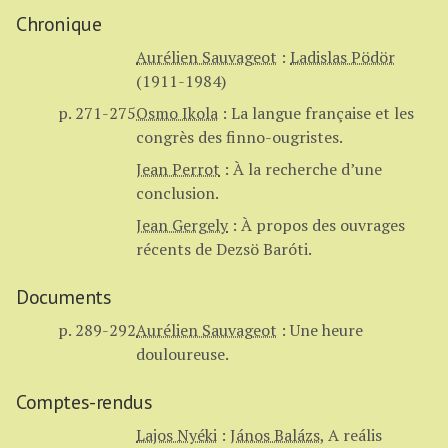
Chronique
Aurélien Sauvageot
:
Ladislas Pödör
(1911-1984)
p. 271-275
Osmo Ikola
:
La langue française et les
congrès des finno-ougristes.
Jean Perrot
:
À la recherche d’une
conclusion.
Jean Gergely
:
À propos des ouvrages
récents de Dezsö Baróti.
Documents
p. 289-292
Aurélien Sauvageot
:
Une heure
douloureuse.
Comptes-rendus
Lajos Nyéki
:
János Balázs
,
A reális