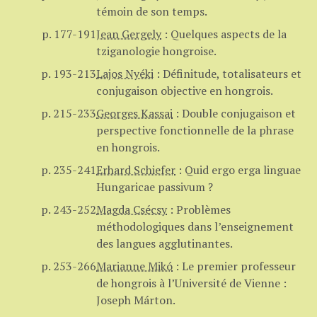
témoin de son temps.
p. 177-191
Jean Gergely
:
Quelques aspects de la
tziganologie hongroise.
p. 193-213
Lajos Nyéki
:
Définitude, totalisateurs et
conjugaison objective en hongrois.
p. 215-233
Georges Kassai
:
Double conjugaison et
perspective fonctionnelle de la phrase
en hongrois.
p. 235-241
Erhard Schiefer
:
Quid ergo erga linguae
Hungaricae passivum ?
p. 243-252
Magda Csécsy
:
Problèmes
méthodologiques dans l’enseignement
des langues agglutinantes.
p. 253-266
Marianne Mikó
:
Le premier professeur
de hongrois à l’Université de Vienne :
Joseph Márton.