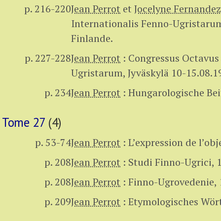
p. 216-220
Jean Perrot
et
Jocelyne Fernandez
Internationalis Fenno-Ugristarum
Finlande.
p. 227-228
Jean Perrot
:
Congressus Octavus 
Ugristarum, Jyväskylä 10-15.08.1
p. 234
Jean Perrot
:
Hungarologische Beit
Tome 27
(4)
p. 53-74
Jean Perrot
:
L’expression de l’ob
p. 208
Jean Perrot
:
Studi Finno-Ugrici, 1
p. 208
Jean Perrot
:
Finno-Ugrovedenie, 
p. 209
Jean Perrot
:
Etymologisches Wört