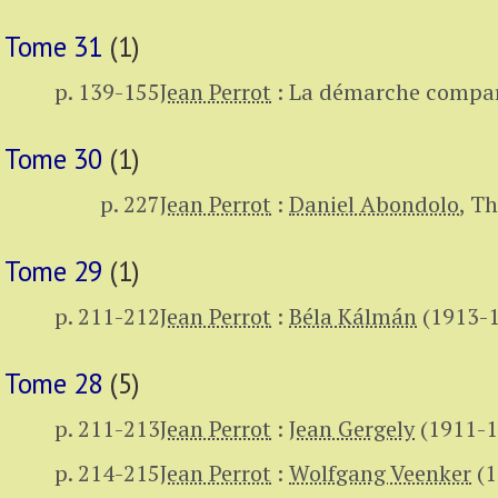
Tome 31
(1)
p. 139-155
Jean Perrot
:
La démarche compara
Tome 30
(1)
p. 227
Jean Perrot
:
Daniel Abondolo
,
Th
Tome 29
(1)
p. 211-212
Jean Perrot
:
Béla Kálmán
(1913-
Tome 28
(5)
p. 211-213
Jean Perrot
:
Jean Gergely
(1911-1
p. 214-215
Jean Perrot
:
Wolfgang Veenker
(