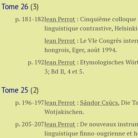
Tome 26
(3)
p. 181-182
Jean Perrot
:
Cinquième colloque 
linguistique contrastive, Helsink
Jean Perrot
:
Le VIe Congrès inter
hongrois, Eger, août 1994.
p. 192
Jean Perrot
:
Etymologisches Wört
3; Bd Il, 4 et 5.
Tome 25
(2)
p. 196-197
Jean Perrot
:
Sándor Csúcs
,
Die T
Wotjakischen.
p. 205-207
Jean Perrot
:
De nouveaux instrum
linguistique finno-ougrienne et h