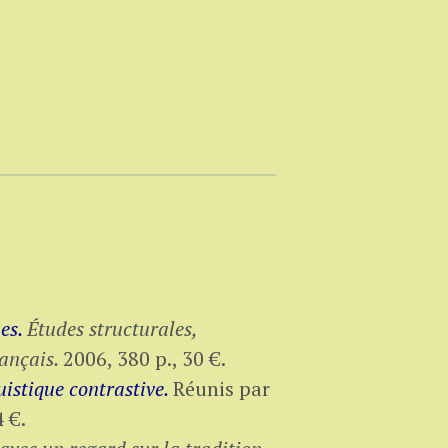
nes.
Études structurales,
ançais.
2006,
380 p.
,
30 €
.
uistique contrastive.
Réunis par
4 €
.