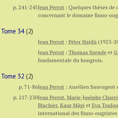
p. 241-245
Jean Perrot
:
Quelques thèses de 
concernant le domaine finno-oug
Tome 34
(2)
Jean Perrot
:
Péter Hajdú
(1923-2
Jean Perrot
:
Thomas Szende
et
G
fondamentale du hongrois.
Tome 32
(2)
p. 71-86
Jean Perrot
:
Aurélien Sauvageot e
p. 217-230
Jean Perrot
,
Marie-Josèphe Charr
Blachier
,
Kaur Mägi
et
Eva Toulo
international des finno-ougristes