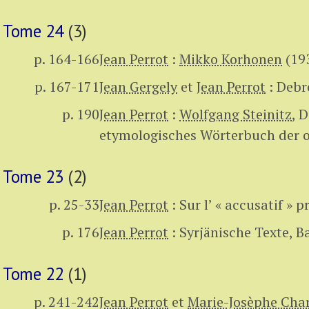
Tome 24
(3)
p. 164-166
Jean Perrot
:
Mikko Korhonen
(19
p. 167-171
Jean Gergely
et
Jean Perrot
:
Debr
p. 190
Jean Perrot
:
Wolfgang Steinitz
,
D
etymologisches Wörterbuch der o
Tome 23
(2)
p. 25-33
Jean Perrot
:
Sur l’ « accusatif » 
p. 176
Jean Perrot
:
Syrjänische Texte, B
Tome 22
(1)
p. 241-242
Jean Perrot
et
Marie-Josèphe Char