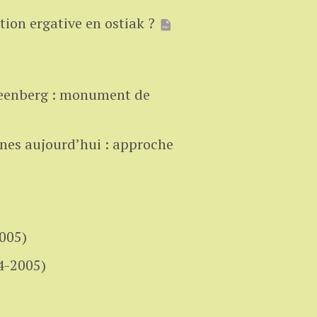
ction ergative en ostiak ?
reenberg : monument de
nnes aujourd’hui : approche
005)
4-2005)