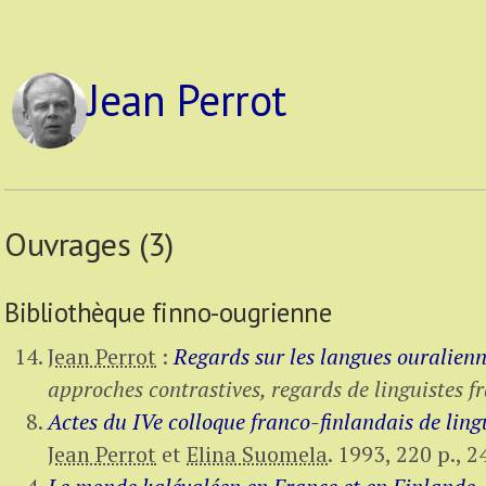
Jean Perrot
Ouvrages (3)
Bibliothèque finno-ougrienne
Jean Perrot
:
Regards sur les langues ouralien
approches contrastives, regards de linguistes fr
Actes du IVe colloque franco-finlandais de ling
Jean Perrot
et
Elina Suomela
.
1993,
220 p.
,
2