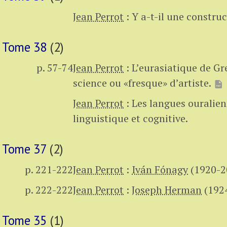
Jean Perrot
:
Y a-t-il une constru
Tome 38
(2)
p. 57-74
Jean Perrot
:
L’eurasiatique de G
science ou «fresque» d’artiste.
Jean Perrot
:
Les langues ouralie
linguistique et cognitive.
Tome 37
(2)
p. 221-222
Jean Perrot
:
Iván Fónagy
(1920-2
p. 222-222
Jean Perrot
:
Joseph Herman
(192
Tome 35
(1)