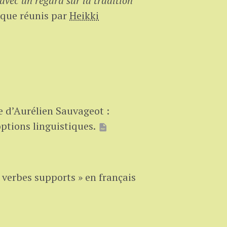
avec un regard sur la tradition
oque réunis par
Heikki
re d’Aurélien Sauvageot :
ptions linguistiques.
 verbes supports » en français