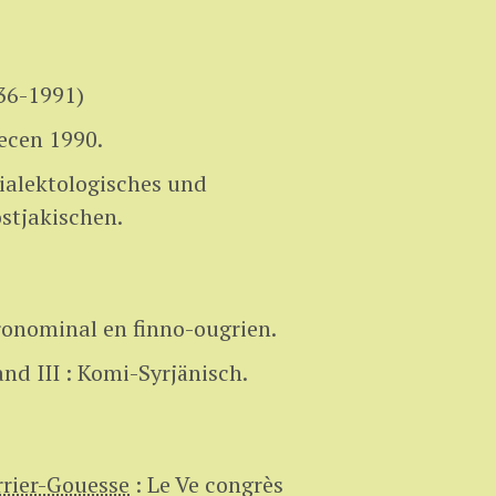
36-1991)
ecen 1990.
ialektologisches und
stjakischen.
pronominal en finno-ougrien.
and III : Komi-Syrjänisch.
rier-Gouesse
:
Le Ve congrès