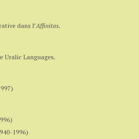
tive dans l’
Affinitas
.
e Uralic Languages.
1997)
996)
1940-1996)