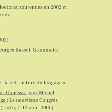
doctorat soutenues en 2002 et
rien.
002)
eorges Kassai
,
Grammaire
t la « Structure du langage ».
ier-Gouesse
,
Jean-Michel
uze
:
Le neuvième Congrès
 (Tartu, 7-13 août 2000).