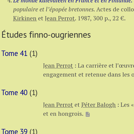
Le monde kalévaléen en France et en Finlande.
populaire et l’épopée bretonnes.
Actes de coll
Kirkinen
et
Jean Perrot
.
1987,
300 p.
,
22 €
.
Études finno-ougriennes
Tome 41
(1)
Jean Perrot
:
La carrière et l’œuv
engagement et retenue dans les o
Tome 40
(1)
Jean Perrot
et
Péter Balogh
:
Les «
et en hongrois.
Tome 39
(1)