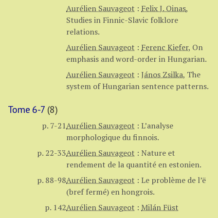
Aurélien Sauvageot
:
Felix J. Oinas
,
Studies in Finnic-Slavic folklore
relations.
Aurélien Sauvageot
:
Ferenc Kiefer
,
On
emphasis and word-order in Hungarian.
Aurélien Sauvageot
:
János Zsilka
,
The
system of Hungarian sentence patterns.
Tome 6-7
(8)
p. 7-21
Aurélien Sauvageot
:
L’analyse
morphologique du finnois.
p. 22-33
Aurélien Sauvageot
:
Nature et
rendement de la quantité en estonien.
p. 88-98
Aurélien Sauvageot
:
Le problème de l’ë
(bref fermé) en hongrois.
p. 142
Aurélien Sauvageot
:
Milán Füst