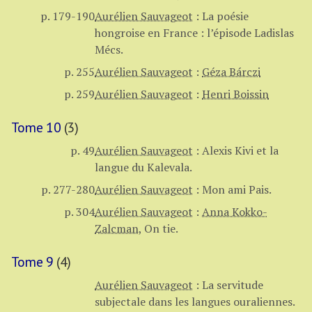
p. 179-190
Aurélien Sauvageot
:
La poésie
hongroise en France : l’épisode Ladislas
Mécs.
p. 255
Aurélien Sauvageot
:
Géza Bárczi
p. 259
Aurélien Sauvageot
:
Henri Boissin
Tome 10
(3)
p. 49
Aurélien Sauvageot
:
Alexis Kivi et la
langue du Kalevala.
p. 277-280
Aurélien Sauvageot
:
Mon ami Pais.
p. 304
Aurélien Sauvageot
:
Anna Kokko-
Zalcman
,
On tie.
Tome 9
(4)
Aurélien Sauvageot
:
La servitude
subjectale dans les langues ouraliennes.