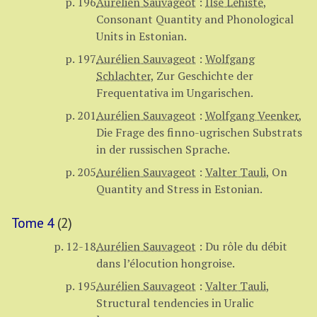
p. 196
Aurélien Sauvageot
:
Ilse Lehiste
,
Consonant Quantity and Phonological
Units in Estonian.
p. 197
Aurélien Sauvageot
:
Wolfgang
Schlachter
,
Zur Geschichte der
Frequentativa im Ungarischen.
p. 201
Aurélien Sauvageot
:
Wolfgang Veenker
,
Die Frage des finno-ugrischen Substrats
in der russischen Sprache.
p. 205
Aurélien Sauvageot
:
Valter Tauli
,
On
Quantity and Stress in Estonian.
Tome 4
(2)
p. 12-18
Aurélien Sauvageot
:
Du rôle du débit
dans l’élocution hongroise.
p. 195
Aurélien Sauvageot
:
Valter Tauli
,
Structural tendencies in Uralic