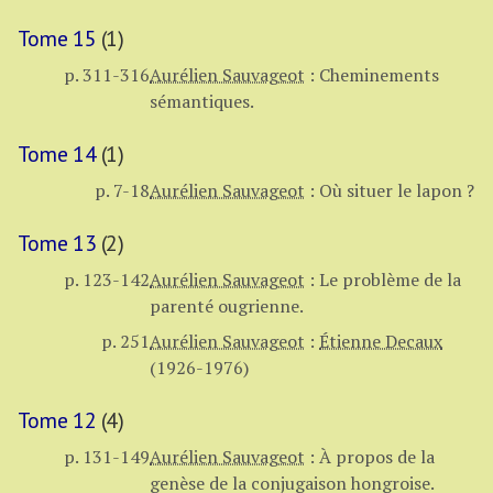
Tome 15
(1)
p. 311-316
Aurélien Sauvageot
:
Cheminements
sémantiques.
Tome 14
(1)
p. 7-18
Aurélien Sauvageot
:
Où situer le lapon ?
Tome 13
(2)
p. 123-142
Aurélien Sauvageot
:
Le problème de la
parenté ougrienne.
p. 251
Aurélien Sauvageot
:
Étienne Decaux
(1926-1976)
Tome 12
(4)
p. 131-149
Aurélien Sauvageot
:
À propos de la
genèse de la conjugaison hongroise.