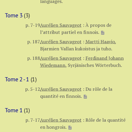
languages.
Tome 3
(3)
p. 7-19
Aurélien Sauvageot
:
À propos de
l’attribut partiel en finnois.
p. 187
Aurélien Sauvageot
:
Martti Haavio
,
Bjarmien Vallan kukoistus ja tuho.
p. 188
Aurélien Sauvageot
:
Ferdinand Johann
Wiedemann
,
Syrjänisches Wörterbuch.
Tome 2 - 1
(1)
p. 5-12
Aurélien Sauvageot
:
Du rôle de la
quantité en finnois.
Tome 1
(1)
p. 7-17
Aurélien Sauvageot
:
Rôle de la quantité
en hongrois.