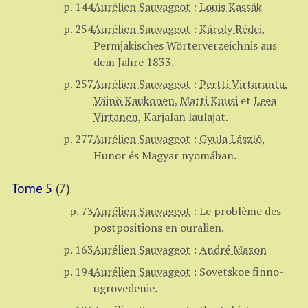
p. 144
Aurélien Sauvageot
:
Louis Kassák
p. 254
Aurélien Sauvageot
:
Károly Rédei
,
Permjakisches Wörterverzeichnis aus
dem Jahre 1833.
p. 257
Aurélien Sauvageot
:
Pertti Virtaranta
,
Väinö Kaukonen
,
Matti Kuusi
et
Leea
Virtanen
,
Karjalan laulajat.
p. 277
Aurélien Sauvageot
:
Gyula László
,
Hunor és Magyar nyomában.
Tome 5
(7)
p. 73
Aurélien Sauvageot
:
Le problème des
postpositions en ouralien.
p. 163
Aurélien Sauvageot
:
André Mazon
p. 194
Aurélien Sauvageot
:
Sovetskoe finno-
ugrovedenie.