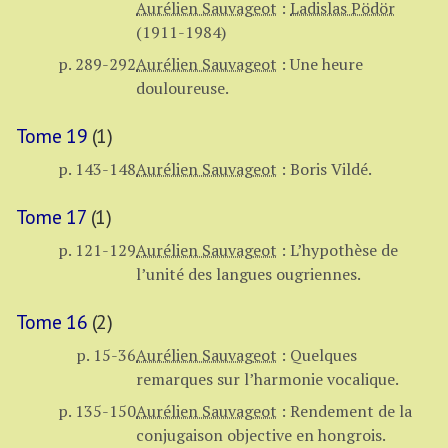
Aurélien Sauvageot
:
Ladislas Pödör
(1911-1984)
p. 289-292
Aurélien Sauvageot
:
Une heure
douloureuse.
Tome 19
(1)
p. 143-148
Aurélien Sauvageot
:
Boris Vildé.
Tome 17
(1)
p. 121-129
Aurélien Sauvageot
:
L’hypothèse de
l’unité des langues ougriennes.
Tome 16
(2)
p. 15-36
Aurélien Sauvageot
:
Quelques
remarques sur l’harmonie vocalique.
p. 135-150
Aurélien Sauvageot
:
Rendement de la
conjugaison objective en hongrois.