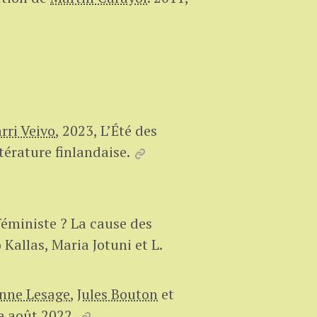
rri Veivo
,
2023, L’Été des
ttérature finlandaise.
éministe ? La cause des
Kallas, Maria Jotuni et L.
nne Lesage
,
Jules Bouton
et
e août 2022.