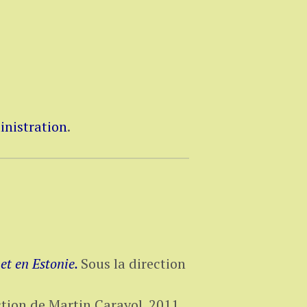
inistration
.
 et en Estonie.
Sous la direction
ction de
Martin Carayol
.
2011,