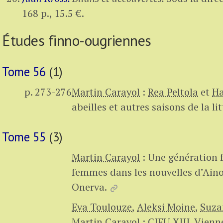
168 p.
,
15.5 €
.
Études finno-ougriennes
Tome 56
(1)
p. 273-276
Martin Carayol
:
Rea Peltola
et
Ha
abeilles et autres saisons de la li
Tome 55
(3)
Martin Carayol
:
Une génération f
femmes dans les nouvelles d’Aino 
Onerva.
Eva Toulouze
,
Aleksi Moine
,
Suza
Martin Carayol
:
CIFU XIII, Vienn