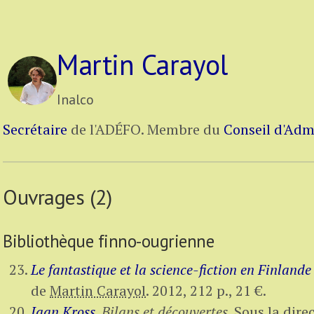
Martin Carayol
Inalco
Secrétaire
de l'ADÉFO.
Membre du
Conseil d'Adm
Ouvrages (2)
Bibliothèque finno-ougrienne
Le fantastique et la science-fiction en Finlande
de
Martin Carayol
.
2012,
212 p.
,
21 €
.
Jaan Kross.
Bilans et découvertes.
Sous la dire