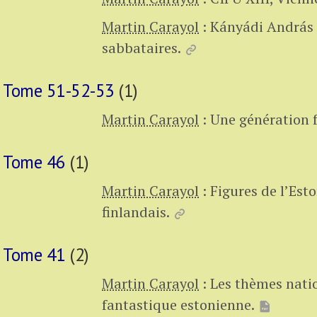
Martin Carayol
:
Kányádi András (
sabbataires.
Tome 51-52-53
(1)
Martin Carayol
:
Une génération 
Tome 46
(1)
Martin Carayol
:
Figures de l’Est
finlandais.
Tome 41
(2)
Martin Carayol
:
Les thèmes natio
fantastique estonienne.