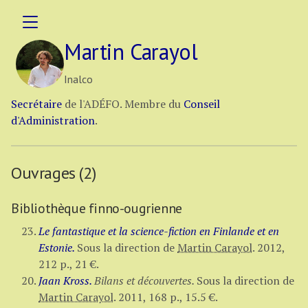
Martin Carayol
Inalco
Secrétaire
de l'ADÉFO.
Membre du
Conseil
d'Administration
.
Ouvrages (2)
Bibliothèque finno-ougrienne
Le fantastique et la science-fiction en Finlande et en
Estonie.
Sous la direction de
Martin Carayol
.
2012,
212 p.
,
21 €
.
Jaan Kross.
Bilans et découvertes.
Sous la direction de
Martin Carayol
.
2011,
168 p.
,
15.5 €
.