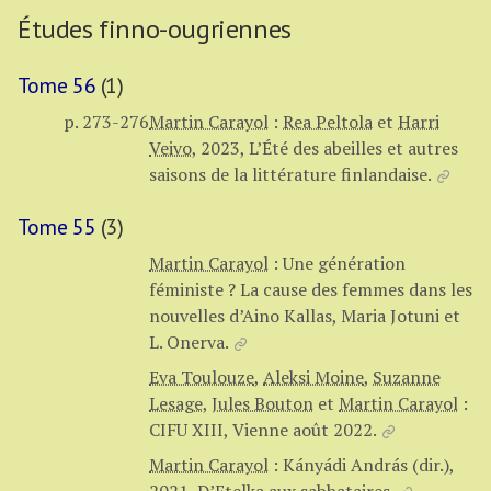
Études finno-ougriennes
Tome 56
(1)
p. 273-276
Martin Carayol
:
Rea Peltola
et
Harri
Veivo
,
2023, L’Été des abeilles et autres
saisons de la littérature finlandaise.
Tome 55
(3)
Martin Carayol
:
Une génération
féministe ? La cause des femmes dans les
nouvelles d’Aino Kallas, Maria Jotuni et
L. Onerva.
Eva Toulouze
,
Aleksi Moine
,
Suzanne
Lesage
,
Jules Bouton
et
Martin Carayol
:
CIFU XIII, Vienne août 2022.
Martin Carayol
:
Kányádi András (dir.),
2021, D’Etelka aux sabbataires.