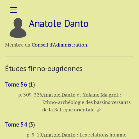
Anatole Danto
Membre du
Conseil d'Administration
.
Études finno-ougriennes
Tome 56
(1)
p. 309-326
Anatole Danto
et
Yolaine Maigrot
:
Ethno-archéologie des bassins versants
de la Baltique orientale.
Tome 54
(3)
p. 9-19
Anatole Danto
:
Les relations homme-