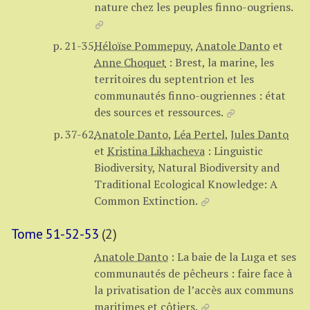
nature chez les peuples finno-ougriens.
p. 21-35
Héloïse Pommepuy
,
Anatole Danto
et
Anne Choquet
:
Brest, la marine, les
territoires du septentrion et les
communautés finno-ougriennes : état
des sources et ressources.
p. 37-62
Anatole Danto
,
Léa Pertel
,
Jules Danto
et
Kristina Likhacheva
:
Linguistic
Biodiversity, Natural Biodiversity and
Traditional Ecological Knowledge: A
Common Extinction.
Tome 51-52-53
(2)
Anatole Danto
:
La baie de la Luga et ses
communautés de pêcheurs : faire face à
la privatisation de l’accès aux communs
maritimes et côtiers.