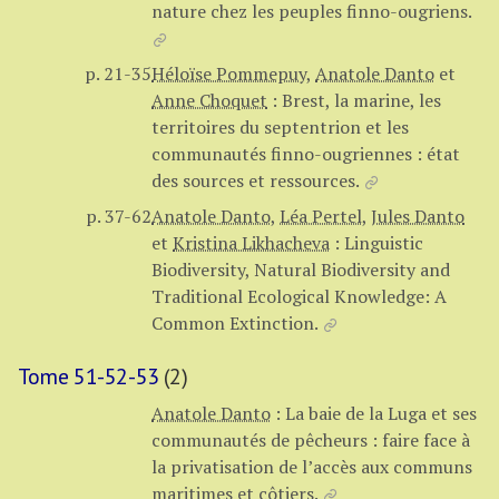
nature chez les peuples finno-ougriens.
p. 21-35
Héloïse Pommepuy
,
Anatole Danto
et
Anne Choquet
:
Brest, la marine, les
territoires du septentrion et les
communautés finno-ougriennes : état
des sources et ressources.
p. 37-62
Anatole Danto
,
Léa Pertel
,
Jules Danto
et
Kristina Likhacheva
:
Linguistic
Biodiversity, Natural Biodiversity and
Traditional Ecological Knowledge: A
Common Extinction.
Tome 51-52-53
(2)
Anatole Danto
:
La baie de la Luga et ses
communautés de pêcheurs : faire face à
la privatisation de l’accès aux communs
maritimes et côtiers.