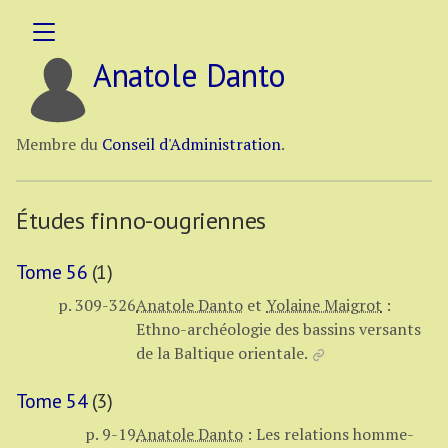
Anatole Danto
Membre du
Conseil d'Administration
.
Études finno-ougriennes
Tome 56
(1)
p. 309-326
Anatole Danto
et
Yolaine Maigrot
:
Ethno-archéologie des bassins versants
de la Baltique orientale.
Tome 54
(3)
p. 9-19
Anatole Danto
:
Les relations homme-