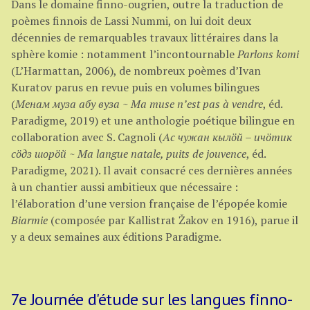
Dans le domaine finno-ougrien, outre la traduction de
poèmes finnois de Lassi Nummi, on lui doit deux
décennies de remarquables travaux littéraires dans la
sphère komie : notamment l’incontournable
Parlons komi
(L’Harmattan, 2006), de nombreux poèmes d’Ivan
Kuratov parus en revue puis en volumes bilingues
(
Mенам муза абу вуза
~
Ma muse n’est pas à vendre
, éd.
Paradigme, 2019) et une anthologie poétique bilingue en
collaboration avec S. Cagnoli (
Ас чужан кылöй – ичöтик
сöдз шорöй ~ Ma langue natale, puits de jouvence
, éd.
Paradigme, 2021). Il avait consacré ces dernières années
à un chantier aussi ambitieux que nécessaire :
l’élaboration d’une version française de l’épopée komie
Biarmie
(composée par Kallistrat Žakov en 1916), parue il
y a deux semaines aux éditions Paradigme.
7e Journée d'étude sur les langues finno-