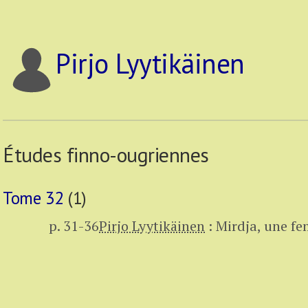
Pirjo Lyytikäinen
Études finno-ougriennes
Tome 32
(1)
p. 31-36
Pirjo Lyytikäinen
:
Mirdja, une f