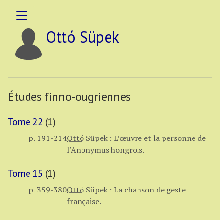
Ottó Süpek
Études finno-ougriennes
Tome 22
(1)
p. 191-214
Ottó Süpek
:
L’œuvre et la personne de
l’Anonymus hongrois.
Tome 15
(1)
p. 359-380
Ottó Süpek
:
La chanson de geste
française.