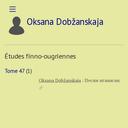
Oksana Dobžanskaja
Études finno-ougriennes
Tome 47
(1)
Oksana Dobžanskaja
:
Песни нганасан.