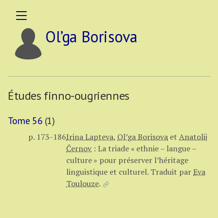
Ol’ga Borisova
Études finno-ougriennes
Tome 56
(1)
p. 173-186
Irina Lapteva
,
Ol’ga Borisova
et
Anatolij
Černov
:
La triade « ethnie – langue –
culture » pour préserver l’héritage
linguistique et culturel.
Traduit par
Eva
Toulouze
.