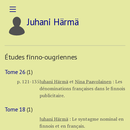
Juhani Härmä
Études finno-ougriennes
Tome 26
(1)
p. 121-135
Juhani Härmä
et
Nina Paavolainen
:
Les
dénominations françaises dans le finnois
publicitaire.
Tome 18
(1)
Juhani Härmä
:
Le syntagme nominal en
finnois et en français.