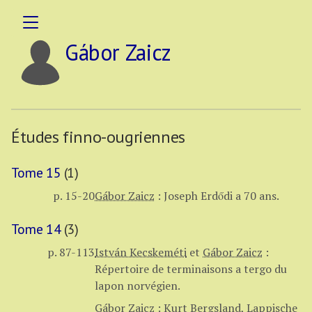
Gábor Zaicz
Études finno-ougriennes
Tome 15
(1)
p. 15-20
Gábor Zaicz
:
Joseph Erdődi a 70 ans.
Tome 14
(3)
p. 87-113
István Kecskeméti
et
Gábor Zaicz
:
Répertoire de terminaisons a tergo du
lapon norvégien.
Gábor Zaicz
:
Kurt Bergsland
,
Lappische