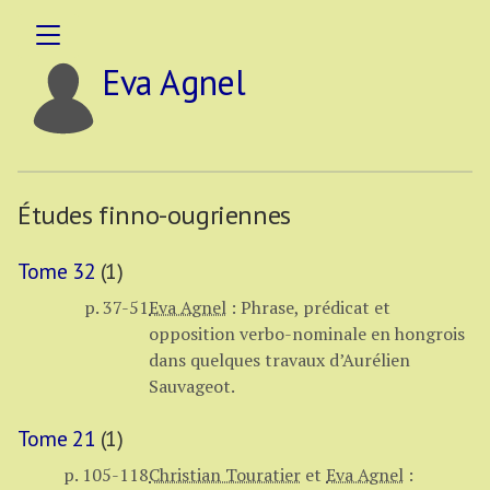
Eva Agnel
Études finno-ougriennes
Tome 32
(1)
p. 37-51
Eva Agnel
:
Phrase, prédicat et
opposition verbo-nominale en hongrois
dans quelques travaux d’Aurélien
Sauvageot.
Tome 21
(1)
p. 105-118
Christian Touratier
et
Eva Agnel
: