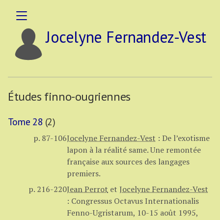
Jocelyne Fernandez-Vest
Études finno-ougriennes
Tome 28
(2)
p. 87-106
Jocelyne Fernandez-Vest
:
De l’exotisme
lapon à la réalité same. Une remontée
française aux sources des langages
premiers.
p. 216-220
Jean Perrot
et
Jocelyne Fernandez-Vest
:
Congressus Octavus Internationalis
Fenno-Ugristarum, 10-15 août 1995,