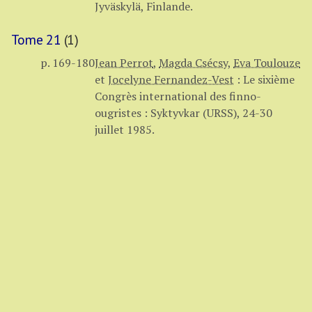
Jyväskylä, Finlande.
Tome 21
(1)
p. 169-180
Jean Perrot
,
Magda Csécsy
,
Eva Toulouze
et
Jocelyne Fernandez-Vest
:
Le sixième
Congrès international des finno-
ougristes : Syktyvkar (URSS), 24-30
juillet 1985.