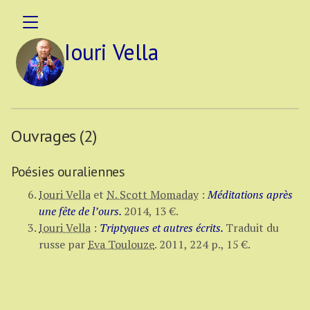
Iouri Vella
Ouvrages (2)
Poésies ouraliennes
Iouri Vella
et
N. Scott Momaday
:
Méditations après
une fête de l’ours.
2014,
13 €
.
Iouri Vella
:
Triptyques et autres écrits.
Traduit du
russe par
Eva Toulouze
.
2011,
224 p.
,
15 €
.