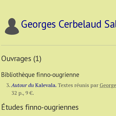
Georges Cerbelaud Sa
Ouvrages (1)
Bibliothèque finno-ougrienne
Autour du
Kalevala
.
Textes réunis par
George
32 p.
,
9 €
.
Études finno-ougriennes