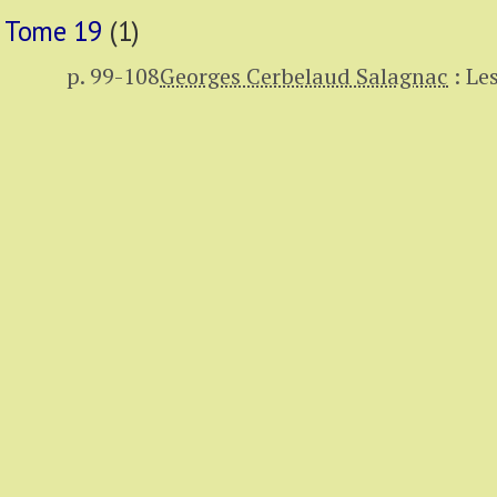
Tome 19
(1)
p. 99-108
Georges Cerbelaud Salagnac
:
Le