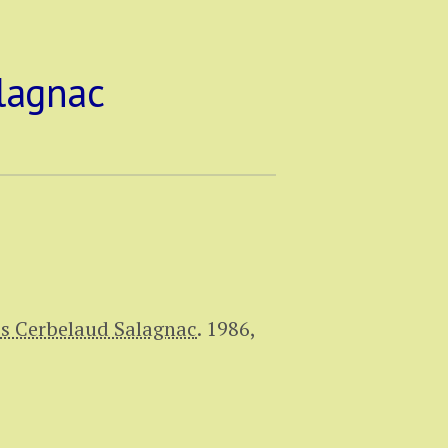
lagnac
s Cerbelaud Salagnac
.
1986,