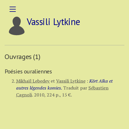
Vassili Lytkine
Ouvrages (1)
Poésies ouraliennes
Mikhaïl Lebedev
et
Vassili Lytkine
:
Kört Aïka et
autres légendes komies.
Traduit par
Sébastien
Cagnoli
.
2010,
224 p.
,
15 €
.