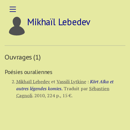
Mikhaïl Lebedev
Ouvrages (1)
Poésies ouraliennes
Mikhaïl Lebedev
et
Vassili Lytkine
:
Kört Aïka et
autres légendes komies.
Traduit par
Sébastien
Cagnoli
.
2010,
224 p.
,
15 €
.