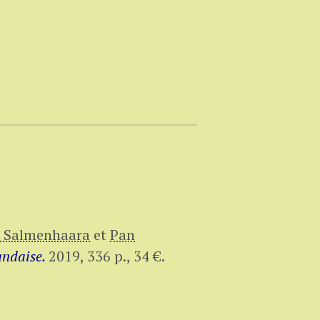
i Salmenhaara
et
Pan
andaise.
2019,
336 p.
,
34 €
.